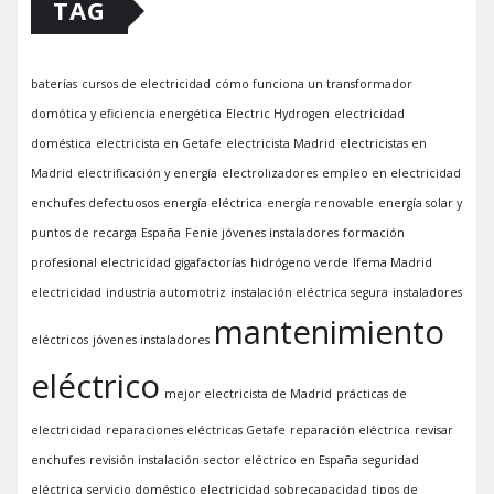
TAG
baterías
cursos de electricidad
cómo funciona un transformador
domótica y eficiencia energética
Electric Hydrogen
electricidad
doméstica
electricista en Getafe
electricista Madrid
electricistas en
Madrid
electrificación y energía
electrolizadores
empleo en electricidad
enchufes defectuosos
energía eléctrica
energía renovable
energía solar y
puntos de recarga
España
Fenie jóvenes instaladores
formación
profesional electricidad
gigafactorías
hidrógeno verde
Ifema Madrid
electricidad
industria automotriz
instalación eléctrica segura
instaladores
mantenimiento
eléctricos
jóvenes instaladores
eléctrico
mejor electricista de Madrid
prácticas de
electricidad
reparaciones eléctricas Getafe
reparación eléctrica
revisar
enchufes
revisión instalación
sector eléctrico en España
seguridad
eléctrica
servicio doméstico electricidad
sobrecapacidad
tipos de