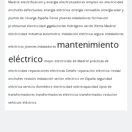
Madrid
electrificación y energía
electrolizadores
empleo en electricidad
enchufes defectuosos
energía eléctrica
energía renovable
energía solar y
puntos de recarga
España
Fenie jóvenes instaladores
formación
profesional electricidad
gigafactorías
hidrógeno verde
Ifema Madrid
electricidad
industria automotriz
instalación eléctrica segura
instaladores
mantenimiento
eléctricos
jóvenes instaladores
eléctrico
mejor electricista de Madrid
prácticas de
electricidad
reparaciones eléctricas Getafe
reparación eléctrica
revisar
enchufes
revisión instalación
sector eléctrico en España
seguridad
eléctrica
servicio doméstico electricidad
sobrecapacidad
tipos de
transformadores
transformadores eléctricos
transformador reductor
vehículo eléctrico