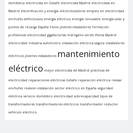
doméstica
electricista en Getafe
electricista Madrid
electricistas en
Madrid
electrificación y energía
electrolizadores
empleo en electricidad
enchufes defectuosos
energía eléctrica
energía renovable
energía solar y
puntos de recarga
España
Fenie jóvenes instaladores
formación
profesional electricidad
gigafactorías
hidrógeno verde
Ifema Madrid
electricidad
industria automotriz
instalación eléctrica segura
instaladores
mantenimiento
eléctricos
jóvenes instaladores
eléctrico
mejor electricista de Madrid
prácticas de
electricidad
reparaciones eléctricas Getafe
reparación eléctrica
revisar
enchufes
revisión instalación
sector eléctrico en España
seguridad
eléctrica
servicio doméstico electricidad
sobrecapacidad
tipos de
transformadores
transformadores eléctricos
transformador reductor
vehículo eléctrico