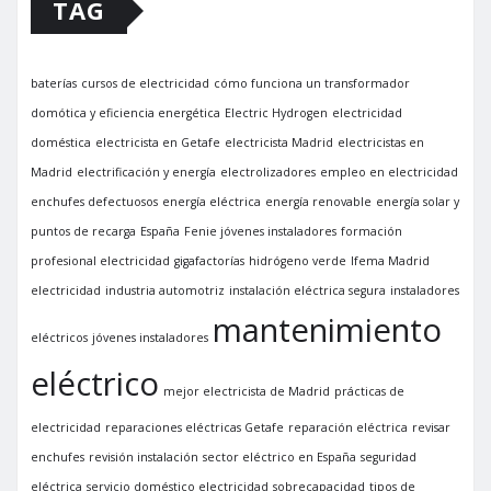
TAG
baterías
cursos de electricidad
cómo funciona un transformador
domótica y eficiencia energética
Electric Hydrogen
electricidad
doméstica
electricista en Getafe
electricista Madrid
electricistas en
Madrid
electrificación y energía
electrolizadores
empleo en electricidad
enchufes defectuosos
energía eléctrica
energía renovable
energía solar y
puntos de recarga
España
Fenie jóvenes instaladores
formación
profesional electricidad
gigafactorías
hidrógeno verde
Ifema Madrid
electricidad
industria automotriz
instalación eléctrica segura
instaladores
mantenimiento
eléctricos
jóvenes instaladores
eléctrico
mejor electricista de Madrid
prácticas de
electricidad
reparaciones eléctricas Getafe
reparación eléctrica
revisar
enchufes
revisión instalación
sector eléctrico en España
seguridad
eléctrica
servicio doméstico electricidad
sobrecapacidad
tipos de