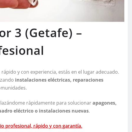
or 3 (Getafe) –
fesional
 rápido y con experiencia, estás en el lugar adecuado.
lizando
instalaciones eléctricas, reparaciones
comunidades.
splazándome rápidamente para solucionar
apagones,
uadro eléctrico o instalaciones nuevas
.
io profesional, rápido y con garantía.