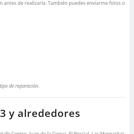
ón antes de realizarla. También puedes enviarme fotos o
 tipo de reparación.
r 3 y alrededores
fe Centro, Juan de la Cierva, El Bercial, Las Margaritas,