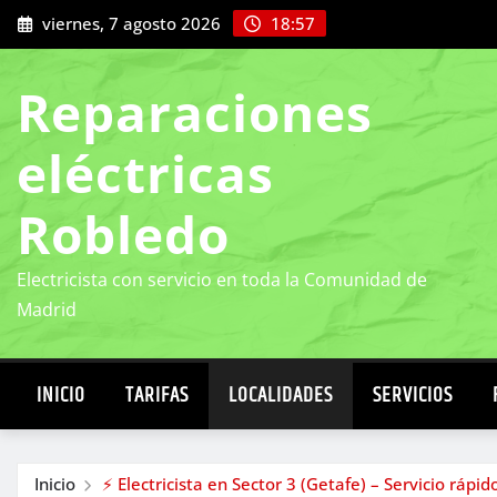
Saltar
viernes, 7 agosto 2026
18:57
al
contenido
Reparaciones
eléctricas
Robledo
Electricista con servicio en toda la Comunidad de
Madrid
INICIO
TARIFAS
LOCALIDADES
SERVICIOS
Inicio
⚡ Electricista en Sector 3 (Getafe) – Servicio rápid