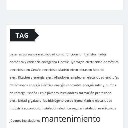
TAG
baterías
cursos de electricidad
cómo funciona un transformador
domótica y eficiencia energética
Electric Hydrogen
electricidad doméstica
electricista en Getafe
electricista Madrid
electricistas en Madrid
electrificación y energía
electrolizadores
empleo en electricidad
enchufes
defectuosos
energía eléctrica
energía renovable
energía solar y puntos
de recarga
España
Fenie jóvenes instaladores
formación profesional
electricidad
gigafactorías
hidrógeno verde
Ifema Madrid electricidad
industria automotriz
instalación eléctrica segura
instaladores eléctricos
mantenimiento
jóvenes instaladores